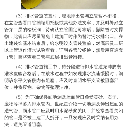
（3）排水管道装置时，埋地排出管与立管暂不衔接，
在立管查看口管插端用托板或其他办法支牢，并及时补好立
管穿二层的楼板洞，待确认立管固定可靠后，撤除暂时支撑
物，此管口应尽量避免土建施工时作为暂时污水排出口。在
土建装饰基本结束后，给水明设支管装置前，对底层及二层
以上管道作灌水试验查看，证明各管段畅通，然后用直通套
（管）筒将查看口管与底层排出管衔接。
（4）排水管道施工中，待分段进行排水管道充沛胶襄
灌水度验合格后，在放水过程中如发现排水流速缓慢时，阐
明该水平支管段内有阻塞，应及时查明水平支管被阻塞部
位，并将废物、杂物等整理洁净。
（5）为了确保楼面地漏及屋面管口免受黄砂、石子、
废物等掉落入排水管内。世纪星介绍一切地漏及伸出屋面的
透气管、雨水管口应及时用水泥砂浆关闭，并经常查看关闭
的管口是否被土建工人拆开，一旦发现应及时采纳有用办
法，避免管道阻塞。